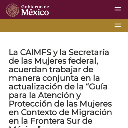
Inter
de
Nave
Inter
Inicio
Ir Atrás
01-14-2026
de
Nave
La CAIMFS
y la Secretaría
de las Mujeres federal,
acuerdan trabajar de
manera conjunta en la
actualización de la “Guía
para la Atención y
Protección de las Mujeres
en Contexto de Migración
en la Frontera Sur de