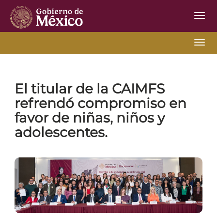
Inter
de
Nave
Inter
Inicio
Ir Atrás
03-04-2026
de
Nave
El titular de la CAIMFS
refrendó compromiso en
favor de niñas, niños y
adolescentes.