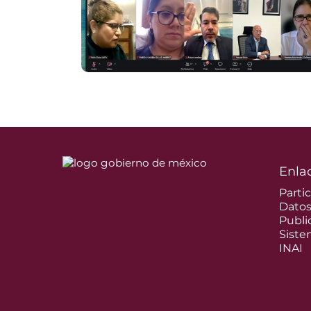
Enla
Parti
Dato
Publi
Siste
INAI