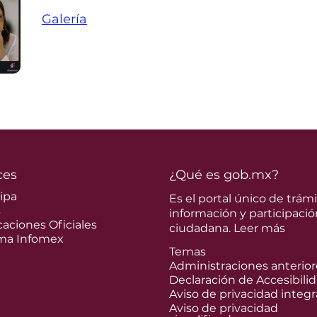
Galería
ces
¿Qué es gob.mx?
cipa
Es el portal único de trámi
s
información y participació
caciones Oficiales
ciudadana.
Leer más
ma Infomex
Temas
Administraciones anterior
Declaración de Accesibili
Aviso de privacidad integr
Aviso de privacidad