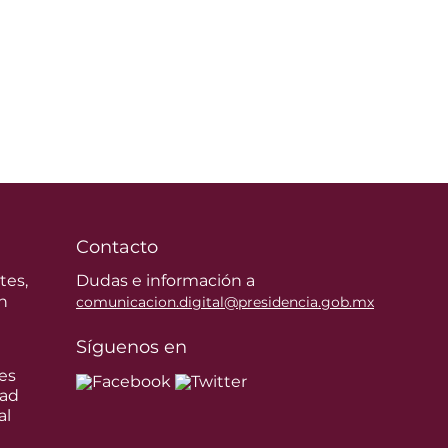
Contacto
tes,
Dudas e información a
n
comunicacion.digital@presidencia.gob.mx
Síguenos en
es
dad
al