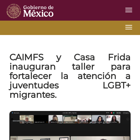
Inter
de
Nave
Inter
Inicio
Ir Atrás
06-29-2026
de
Nave
CAIMFS
y Casa Frida
inauguran taller para
fortalecer la atención a
juventudes LGBT+
migrantes.