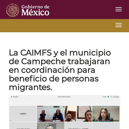
Inter
de
Nave
Inter
Inicio
Ir Atrás
11-11-2025
de
Nave
La
CAIMFS y el municipio
de Campeche trabajaran
en coordinación para
beneficio de personas
migrantes
.