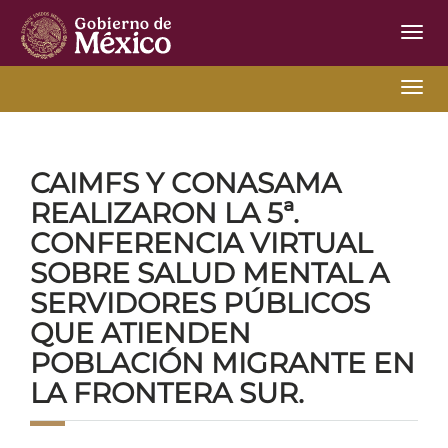
Inter
de
Nave
Inter
Inicio
Ir Atrás
18-06-2025
de
Nave
CAIMFS Y CONASAMA
REALIZARON LA 5ª.
CONFERENCIA VIRTUAL
SOBRE SALUD MENTAL A
SERVIDORES PÚBLICOS
QUE ATIENDEN
POBLACIÓN MIGRANTE EN
LA FRONTERA SUR.