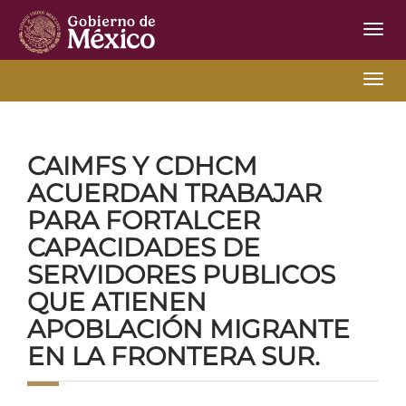
Inter
de
Nave
Inter
Inicio
Ir Atrás
18-06-2025-2
de
Nave
CAIMFS Y CDHCM
ACUERDAN TRABAJAR
PARA FORTALCER
CAPACIDADES DE
SERVIDORES PUBLICOS
QUE ATIENEN
APOBLACIÓN MIGRANTE
EN LA FRONTERA SUR.