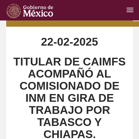
Inte
de
I
Inicio
Ir Atrás
22-02-2025GA
Nav
d
N
22-02-2025
TITULAR DE CAIMFS
ACOMPAÑÓ AL
COMISIONADO DE
INM EN GIRA DE
TRABAJO POR
TABASCO Y
CHIAPAS.