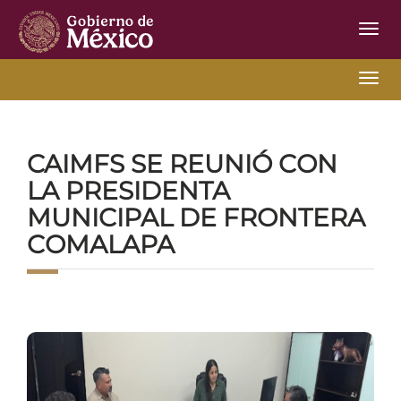
Inter
de
Nave
Inter
Inicio
Ir Atrás
28-03-2025-2
de
Nave
CAIMFS
SE REUNIÓ CON
LA PRESIDENTA
MUNICIPAL DE FRONTERA
COMALAPA