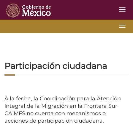
Inter
de
Nave
Inter
Inicio
Ir Atrás
Participación Ciudadana
de
Nave
Participación ciudadana
A la fecha, la Coordinación para la Atención
Integral de la Migración en la Frontera Sur
CAIMFS no cuenta con mecanismos o
acciones de participación ciudadana.